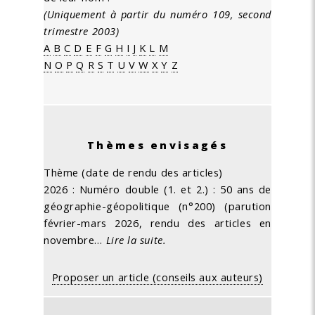
(Uniquement à partir du numéro 109, second
trimestre 2003)
A
B
C
D
E
F
G
H
I
J
K
L
M
N
O
P
Q
R
S
T
U
V
W
X
Y
Z
Thèmes envisagés
Thème (date de rendu des articles)
2026 : Numéro double (1. et 2.) : 50 ans de
géographie-géopolitique (n°200) (parution
février-mars 2026, rendu des articles en
novembre…
Lire la suite.
Proposer un article (conseils aux auteurs)