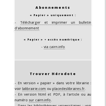
Abonnements
« Papier » uniquement :
-
Télécharger et imprimer un bulletin
d'abonnement
« Papier » + accès numérique :
-
via cairn.info
Trouver Hérodote
- En version « papier » dans votre librairie :
voir
lalibrairie.com
ou
placedeslibraires.fr
.
- En version html et PDF, à l'article ou au
numéro
sur cairn.info
.
- Dans les bibliothèques universitaires :
voir