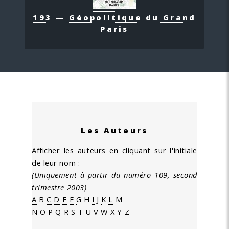
193 — Géopolitique du Grand
Paris
Les Auteurs
Afficher les auteurs en cliquant sur l'initiale
de leur nom :
(Uniquement à partir du numéro 109, second
trimestre 2003)
A
B
C
D
E
F
G
H
I
J
K
L
M
N
O
P
Q
R
S
T
U
V
W
X
Y
Z