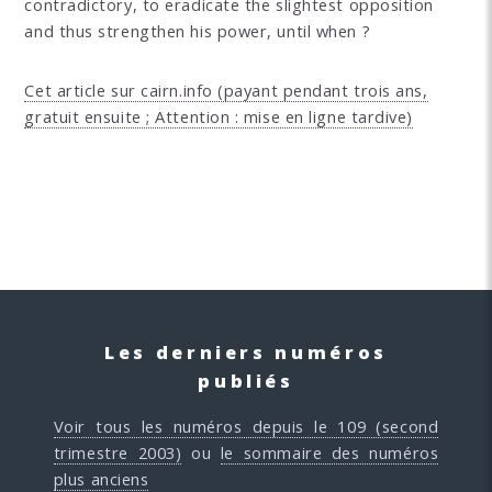
contradictory, to eradicate the slightest opposition
and thus strengthen his power, until when ?
Cet article sur cairn.info (payant pendant trois ans,
gratuit ensuite ; Attention : mise en ligne tardive)
Les derniers numéros
publiés
Voir tous les numéros depuis le 109 (second
trimestre 2003)
ou
le sommaire des numéros
plus anciens