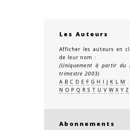
Les Auteurs
Afficher les auteurs en cl
de leur nom :
(Uniquement à partir du
trimestre 2003)
A
B
C
D
E
F
G
H
I
J
K
L
M
N
O
P
Q
R
S
T
U
V
W
X
Y
Z
Abonnements