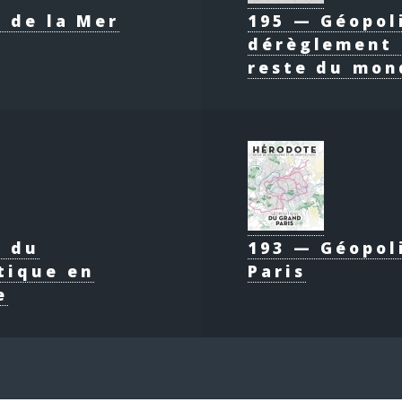
 de la Mer
195 — Géopol
dérèglement 
reste du mon
e du
193 — Géopol
tique en
Paris
e