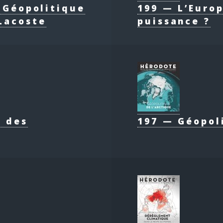
e Géopolitique
199 — L’Europ
Lacoste
puissance ?
e des
197 — Géopol