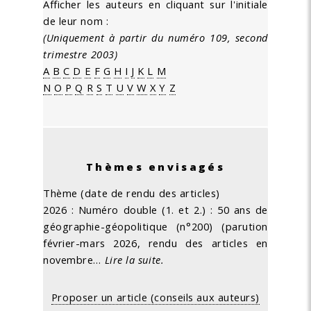
Afficher les auteurs en cliquant sur l'initiale
de leur nom :
(Uniquement à partir du numéro 109, second
trimestre 2003)
A
B
C
D
E
F
G
H
I
J
K
L
M
N
O
P
Q
R
S
T
U
V
W
X
Y
Z
Thèmes envisagés
Thème (date de rendu des articles)
2026 : Numéro double (1. et 2.) : 50 ans de
géographie-géopolitique (n°200) (parution
février-mars 2026, rendu des articles en
novembre…
Lire la suite.
Proposer un article (conseils aux auteurs)