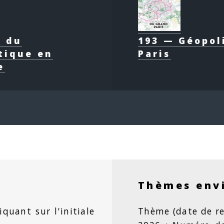
e du
193 — Géopol
tique en
Paris
e
Thèmes env
iquant sur l'initiale
Thème (date de re