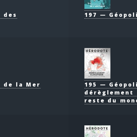
e des
197 — Géopol
 de la Mer
195 — Géopol
dérèglement 
reste du mon