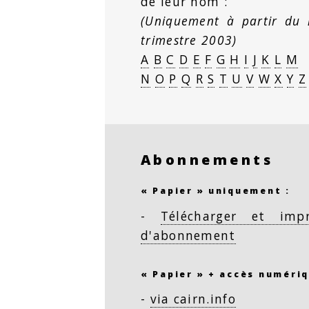
de leur nom :
(Uniquement à partir du
trimestre 2003)
A
B
C
D
E
F
G
H
I
J
K
L
M
N
O
P
Q
R
S
T
U
V
W
X
Y
Z
Abonnements
« Papier » uniquement :
-
Télécharger et imp
d'abonnement
« Papier » + accès numériq
-
via cairn.info