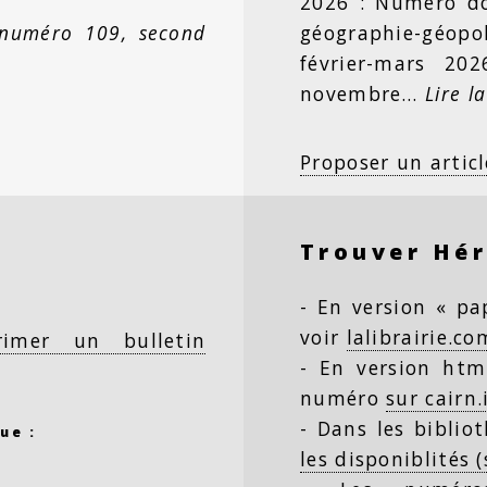
2026 : Numéro dou
 numéro 109, second
géographie-géopo
février-mars 20
novembre…
Lire la
Proposer un articl
Trouver Hé
- En version « pap
voir
lalibrairie.co
rimer un bulletin
- En version html
numéro
sur cairn.
- Dans les biblio
ue :
les disponiblités 