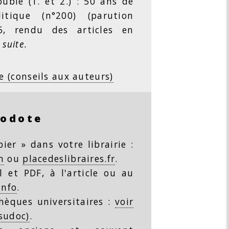
ble (1. et 2.) : 50 ans de
litique (n°200) (parution
26, rendu des articles en
 suite.
e (conseils aux auteurs)
rodote
ier » dans votre librairie :
m
ou
placedeslibraires.fr
.
 et PDF, à l'article ou au
info
.
thèques universitaires :
voir
(sudoc)
.