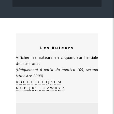
Les Auteurs
Afficher les auteurs en cliquant sur l'initiale
de leur nom :
(Uniquement à partir du numéro 109, second
trimestre 2003)
A
B
C
D
E
F
G
H
I
J
K
L
M
N
O
P
Q
R
S
T
U
V
W
X
Y
Z