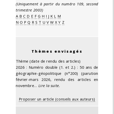
(Uniquement à partir du numéro 109, second
trimestre 2003)
A
B
C
D
E
F
G
H
I
J
K
L
M
N
O
P
Q
R
S
T
U
V
W
X
Y
Z
Thèmes envisagés
Thème (date de rendu des articles)
2026 : Numéro double (1. et 2.) : 50 ans de
géographie-géopolitique (n°200) (parution
février-mars 2026, rendu des articles en
novembre…
Lire la suite.
Proposer un article (conseils aux auteurs)