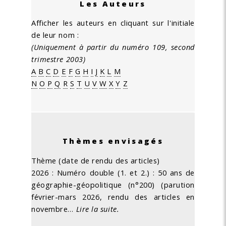
Les Auteurs
Afficher les auteurs en cliquant sur l'initiale
de leur nom :
(Uniquement à partir du numéro 109, second
trimestre 2003)
A
B
C
D
E
F
G
H
I
J
K
L
M
N
O
P
Q
R
S
T
U
V
W
X
Y
Z
Thèmes envisagés
Thème (date de rendu des articles)
2026 : Numéro double (1. et 2.) : 50 ans de
géographie-géopolitique (n°200) (parution
février-mars 2026, rendu des articles en
novembre…
Lire la suite.