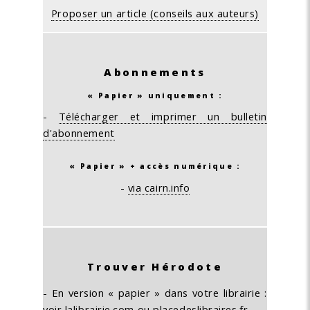
Proposer un article (conseils aux auteurs)
Abonnements
« Papier » uniquement :
-
Télécharger et imprimer un bulletin
d'abonnement
« Papier » + accès numérique :
-
via cairn.info
Trouver Hérodote
- En version « papier » dans votre librairie :
voir
lalibrairie.com
ou
placedeslibraires.fr
.