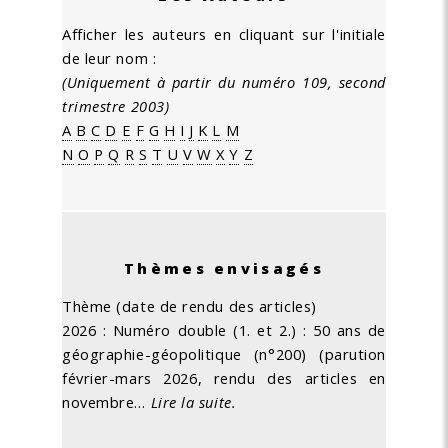
Afficher les auteurs en cliquant sur l'initiale
de leur nom :
(Uniquement à partir du numéro 109, second
trimestre 2003)
A
B
C
D
E
F
G
H
I
J
K
L
M
N
O
P
Q
R
S
T
U
V
W
X
Y
Z
Thèmes envisagés
Thème (date de rendu des articles)
2026 : Numéro double (1. et 2.) : 50 ans de
géographie-géopolitique (n°200) (parution
février-mars 2026, rendu des articles en
novembre…
Lire la suite.