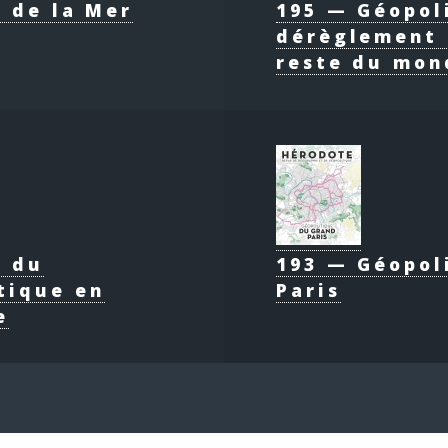
 de la Mer
195 — Géopol
dérèglement 
reste du mon
e du
193 — Géopol
tique en
Paris
e