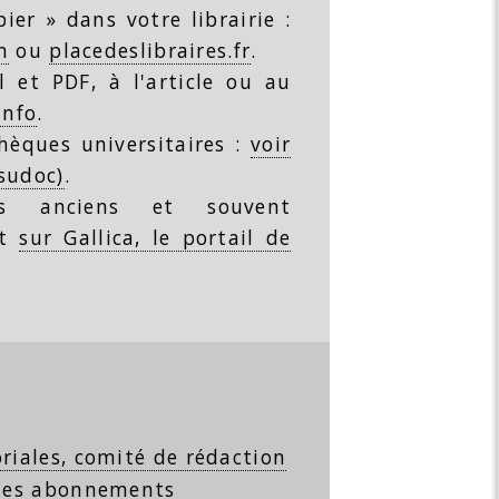
ier » dans votre librairie :
m
ou
placedeslibraires.fr
.
 et PDF, à l'article ou au
info
.
thèques universitaires :
voir
(sudoc)
.
s anciens et souvent
nt
sur Gallica, le portail de
riales, comité de rédaction
 les abonnements