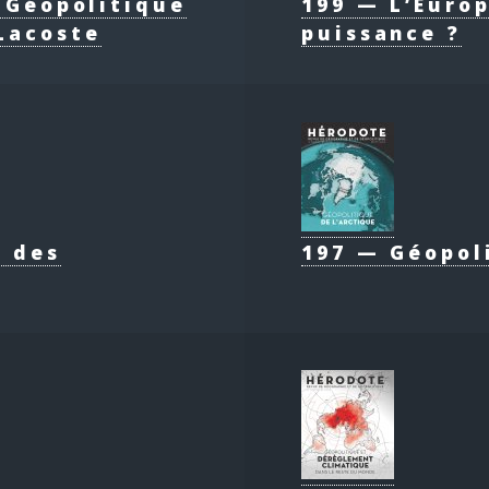
e Géopolitique
199 — L’Europ
Lacoste
puissance ?
e des
197 — Géopol