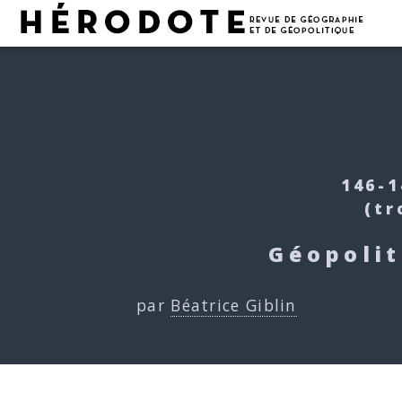
146-1
(tr
Géopolit
par
Béatrice Giblin