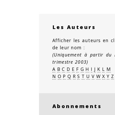
Les Auteurs
Afficher les auteurs en cl
de leur nom :
(Uniquement à partir du
trimestre 2003)
A
B
C
D
E
F
G
H
I
J
K
L
M
N
O
P
Q
R
S
T
U
V
W
X
Y
Z
Abonnements