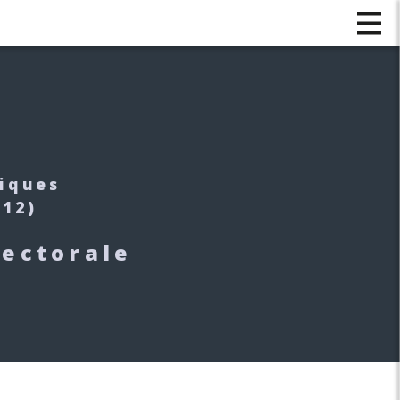
tiques
012)
lectorale