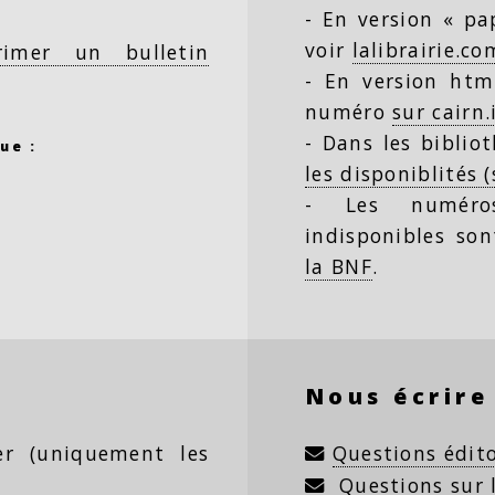
- En version « pap
voir
lalibrairie.co
rimer un bulletin
- En version html
numéro
sur cairn.
- Dans les biblio
ue :
les disponiblités 
- Les numéro
indisponibles so
la BNF
.
Nous écrire
ter (uniquement les
Questions édito
Questions sur