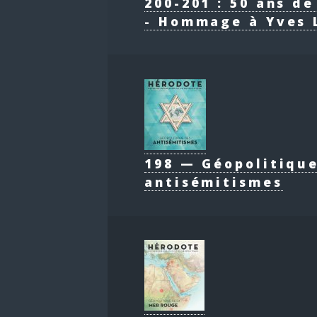
200-201 : 50 ans d
- Hommage à Yves 
198 — Géopolitiqu
antisémitismes