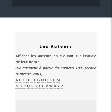
Les Auteurs
Afficher les auteurs en cliquant sur l'initiale
de leur nom :
(Uniquement à partir du numéro 109, second
trimestre 2003)
A
B
C
D
E
F
G
H
I
J
K
L
M
N
O
P
Q
R
S
T
U
V
W
X
Y
Z