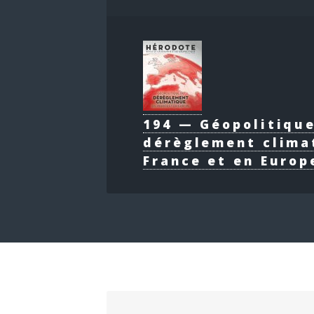
194 — Géopolitiqu
dérèglement clima
France et en Europ