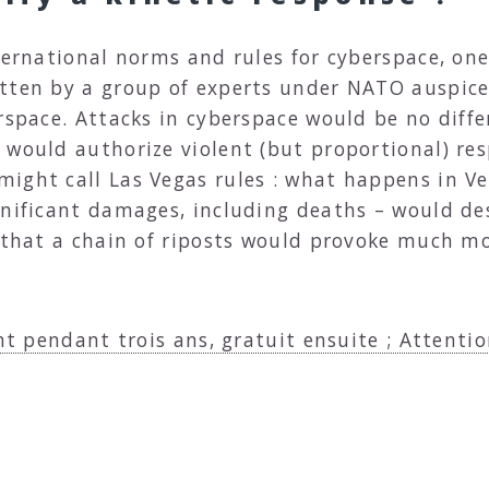
nternational norms and rules for cyberspace, on
itten by a group of experts under NATO auspic
erspace. Attacks in cyberspace would be no diff
 would authorize violent (but proportional) re
ight call Las Vegas rules : what happens in Ve
gnificant damages, including deaths – would des
f that a chain of riposts would provoke much 
nt pendant trois ans, gratuit ensuite ; Attentio