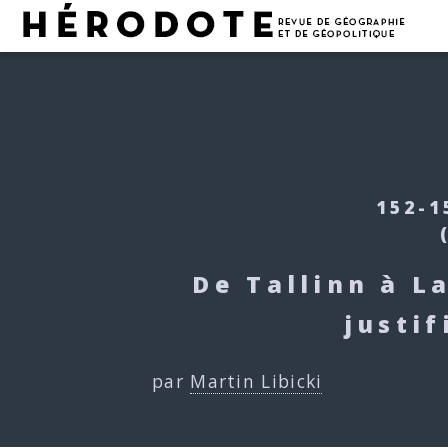
152-1
De Tallinn à L
justi
par
Martin Libicki