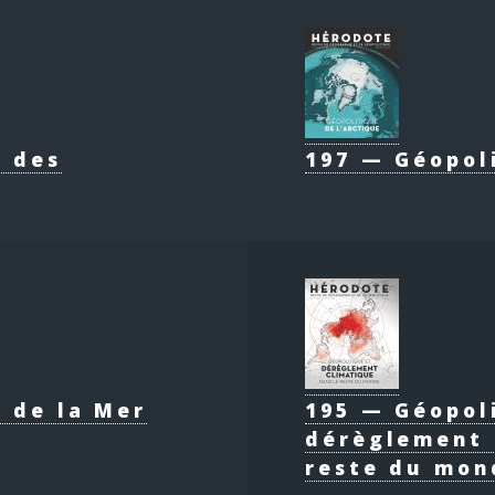
e des
197 — Géopol
 de la Mer
195 — Géopol
dérèglement 
reste du mon