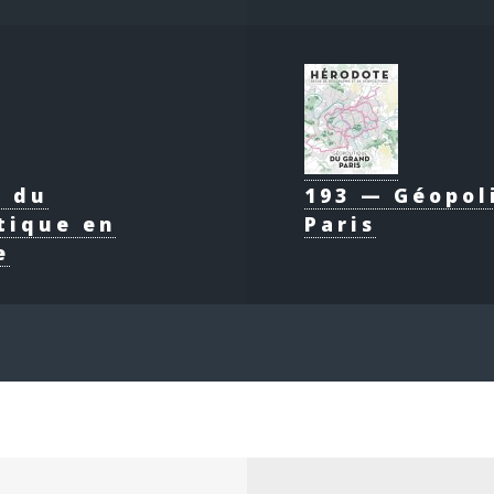
e du
193 — Géopol
tique en
Paris
e