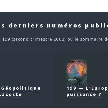
es derniers numéros publi
e 109 (second trimestre 2003)
ou
le sommaire d
e Géopolitique
199 — L’Europ
Lacoste
puissance ?