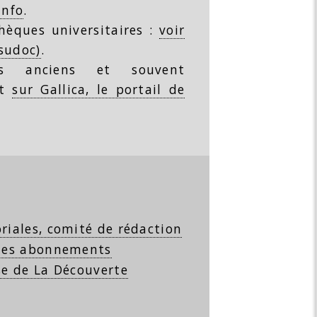
info
.
thèques universitaires :
voir
(sudoc)
.
s anciens et souvent
nt
sur Gallica, le portail de
riales, comité de rédaction
 les abonnements
se de La Découverte