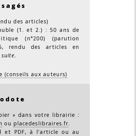
isagés
ndu des articles)
ble (1. et 2.) : 50 ans de
litique (n°200) (parution
26, rendu des articles en
 suite.
e (conseils aux auteurs)
rodote
ier » dans votre librairie :
m
ou
placedeslibraires.fr
.
 et PDF, à l'article ou au