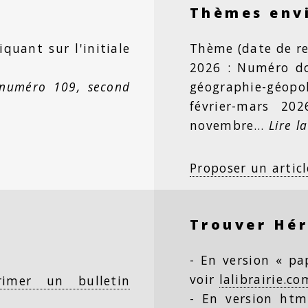
Thèmes env
iquant sur l'initiale
Thème (date de re
2026 : Numéro dou
 numéro 109, second
géographie-géopo
février-mars 20
novembre…
Lire la
Proposer un articl
Trouver Hé
- En version « pap
voir
lalibrairie.co
rimer un bulletin
- En version html