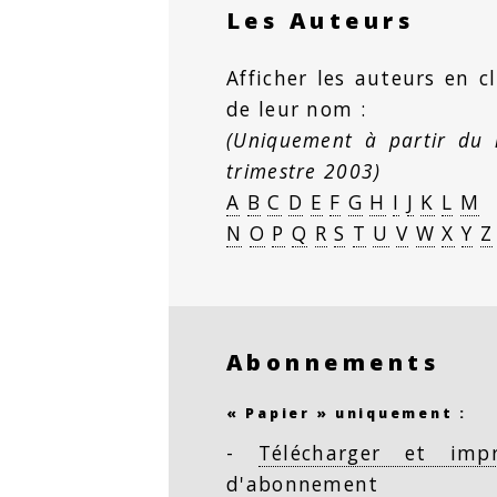
Les Auteurs
Afficher les auteurs en cl
de leur nom :
(Uniquement à partir du
trimestre 2003)
A
B
C
D
E
F
G
H
I
J
K
L
M
N
O
P
Q
R
S
T
U
V
W
X
Y
Z
Abonnements
« Papier » uniquement :
-
Télécharger et imp
d'abonnement