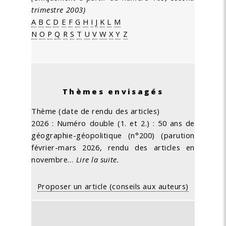
trimestre 2003)
A
B
C
D
E
F
G
H
I
J
K
L
M
N
O
P
Q
R
S
T
U
V
W
X
Y
Z
Thèmes envisagés
Thème (date de rendu des articles)
2026 : Numéro double (1. et 2.) : 50 ans de
géographie-géopolitique (n°200) (parution
février-mars 2026, rendu des articles en
novembre…
Lire la suite.
Proposer un article (conseils aux auteurs)