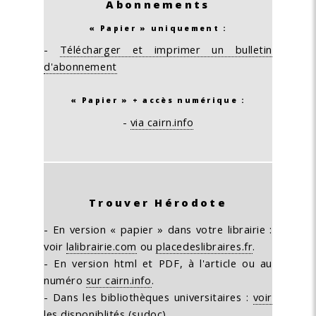
Abonnements
« Papier » uniquement :
-
Télécharger et imprimer un bulletin
d'abonnement
« Papier » + accès numérique :
-
via cairn.info
Trouver Hérodote
- En version « papier » dans votre librairie :
voir
lalibrairie.com
ou
placedeslibraires.fr
.
- En version html et PDF, à l'article ou au
numéro
sur cairn.info
.
- Dans les bibliothèques universitaires :
voir
les disponiblités (sudoc)
.