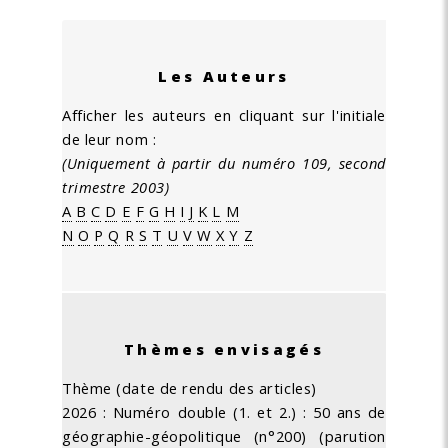
Les Auteurs
Afficher les auteurs en cliquant sur l'initiale
de leur nom :
(Uniquement à partir du numéro 109, second
trimestre 2003)
A
B
C
D
E
F
G
H
I
J
K
L
M
N
O
P
Q
R
S
T
U
V
W
X
Y
Z
Thèmes envisagés
Thème (date de rendu des articles)
2026 : Numéro double (1. et 2.) : 50 ans de
géographie-géopolitique (n°200) (parution