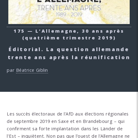
175 — L’Allemagne, 30 ans après
(quatrième trimestre 2019)
Éditorial. La question allemande
trente ans après la réunification
par
Béatrice Giblin
Les succès électoraux de l’AfD aux élections régionales
de septembre 2019 en Saxe et en Brandebourg – qui
confirment sa forte implantation dans les Länder de
l’Est – inquiètent. Non pas que l’ouest de l’Allemagne ne