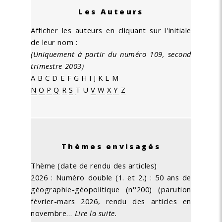
Les Auteurs
Afficher les auteurs en cliquant sur l'initiale
de leur nom :
(Uniquement à partir du numéro 109, second
trimestre 2003)
A
B
C
D
E
F
G
H
I
J
K
L
M
N
O
P
Q
R
S
T
U
V
W
X
Y
Z
Thèmes envisagés
Thème (date de rendu des articles)
2026 : Numéro double (1. et 2.) : 50 ans de
géographie-géopolitique (n°200) (parution
février-mars 2026, rendu des articles en
novembre…
Lire la suite.