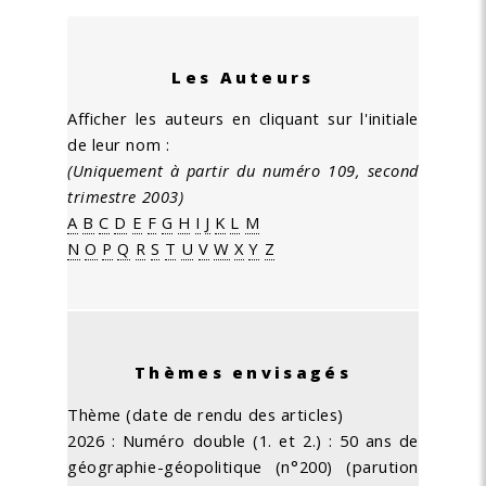
Les Auteurs
Afficher les auteurs en cliquant sur l'initiale
de leur nom :
(Uniquement à partir du numéro 109, second
trimestre 2003)
A
B
C
D
E
F
G
H
I
J
K
L
M
N
O
P
Q
R
S
T
U
V
W
X
Y
Z
Thèmes envisagés
Thème (date de rendu des articles)
2026 : Numéro double (1. et 2.) : 50 ans de
géographie-géopolitique (n°200) (parution