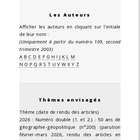
Les Auteurs
Afficher les auteurs en cliquant sur l'initiale
de leur nom :
(Uniquement à partir du numéro 109, second
trimestre 2003)
A
B
C
D
E
F
G
H
I
J
K
L
M
N
O
P
Q
R
S
T
U
V
W
X
Y
Z
Thèmes envisagés
Thème (date de rendu des articles)
2026 : Numéro double (1. et 2.) : 50 ans de
géographie-géopolitique (n°200) (parution
février-mars 2026, rendu des articles en