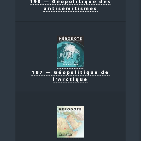
198 — Géopolitique des
antisémitismes
197 — Géopolitique de
l’Arctique