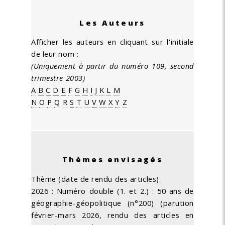
Les Auteurs
Afficher les auteurs en cliquant sur l'initiale
de leur nom :
(Uniquement à partir du numéro 109, second
trimestre 2003)
A
B
C
D
E
F
G
H
I
J
K
L
M
N
O
P
Q
R
S
T
U
V
W
X
Y
Z
Thèmes envisagés
Thème (date de rendu des articles)
2026 : Numéro double (1. et 2.) : 50 ans de
géographie-géopolitique (n°200) (parution
février-mars 2026, rendu des articles en