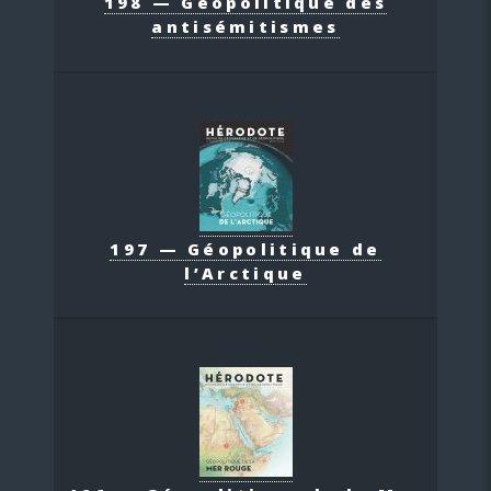
198 — Géopolitique des
antisémitismes
197 — Géopolitique de
l’Arctique