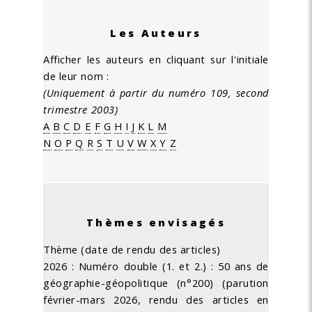
Les Auteurs
Afficher les auteurs en cliquant sur l'initiale
de leur nom :
(Uniquement à partir du numéro 109, second
trimestre 2003)
A
B
C
D
E
F
G
H
I
J
K
L
M
N
O
P
Q
R
S
T
U
V
W
X
Y
Z
Thèmes envisagés
Thème (date de rendu des articles)
2026 : Numéro double (1. et 2.) : 50 ans de
géographie-géopolitique (n°200) (parution
février-mars 2026, rendu des articles en