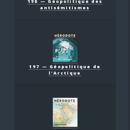
198 — Géopolitique des
antisémitismes
197 — Géopolitique de
l’Arctique