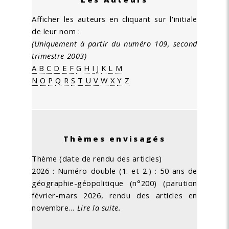
Afficher les auteurs en cliquant sur l'initiale
de leur nom :
(Uniquement à partir du numéro 109, second
trimestre 2003)
A
B
C
D
E
F
G
H
I
J
K
L
M
N
O
P
Q
R
S
T
U
V
W
X
Y
Z
Thèmes envisagés
Thème (date de rendu des articles)
2026 : Numéro double (1. et 2.) : 50 ans de
géographie-géopolitique (n°200) (parution
février-mars 2026, rendu des articles en
novembre…
Lire la suite.