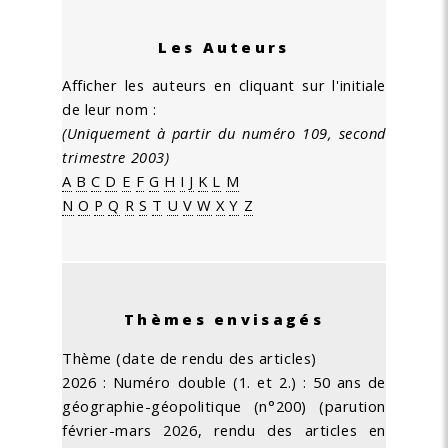
Les Auteurs
Afficher les auteurs en cliquant sur l'initiale
de leur nom :
(Uniquement à partir du numéro 109, second
trimestre 2003)
A
B
C
D
E
F
G
H
I
J
K
L
M
N
O
P
Q
R
S
T
U
V
W
X
Y
Z
Thèmes envisagés
Thème (date de rendu des articles)
2026 : Numéro double (1. et 2.) : 50 ans de
géographie-géopolitique (n°200) (parution
février-mars 2026, rendu des articles en