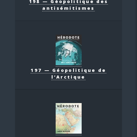
198 — Géopolitique des
antisémitismes
197 — Géopolitique de
l’Arctique