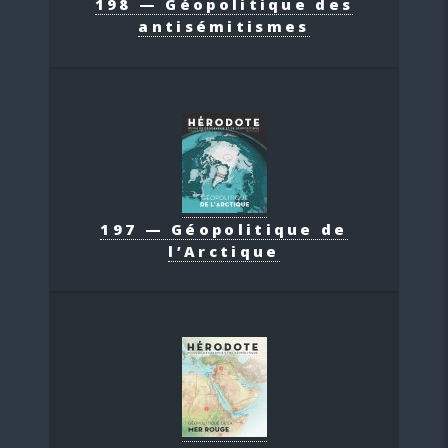
198 — Géopolitique des
antisémitismes
197 — Géopolitique de
l’Arctique