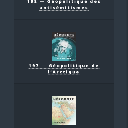
198 — Géopolitique des
antisémitismes
197 — Géopolitique de
l’Arctique