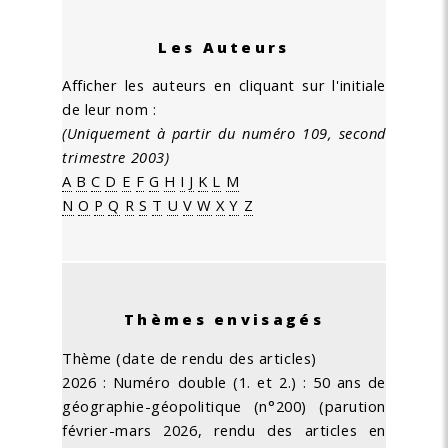
Les Auteurs
Afficher les auteurs en cliquant sur l'initiale
de leur nom :
(Uniquement à partir du numéro 109, second
trimestre 2003)
A
B
C
D
E
F
G
H
I
J
K
L
M
N
O
P
Q
R
S
T
U
V
W
X
Y
Z
Thèmes envisagés
Thème (date de rendu des articles)
2026 : Numéro double (1. et 2.) : 50 ans de
géographie-géopolitique (n°200) (parution
février-mars 2026, rendu des articles en