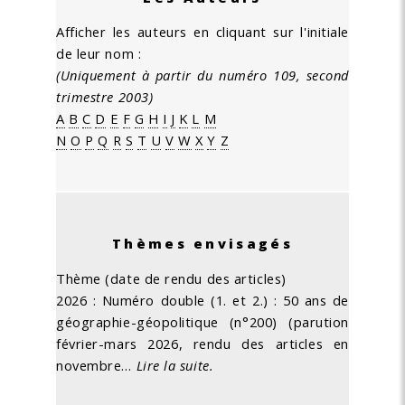
Afficher les auteurs en cliquant sur l'initiale
de leur nom :
(Uniquement à partir du numéro 109, second
trimestre 2003)
A
B
C
D
E
F
G
H
I
J
K
L
M
N
O
P
Q
R
S
T
U
V
W
X
Y
Z
Thèmes envisagés
Thème (date de rendu des articles)
2026 : Numéro double (1. et 2.) : 50 ans de
géographie-géopolitique (n°200) (parution
février-mars 2026, rendu des articles en
novembre…
Lire la suite.