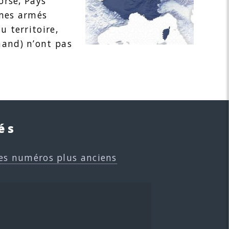
orse, Pays
mmes armés
u territoire,
hand) n’ont pas
és
es numéros plus anciens