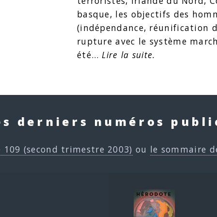
terroristes, Irlande du Nord, C
basque, les objectifs des ho
(indépendance, réunification d
rupture avec le système marc
été…
Lire la suite.
es derniers numéros publi
e 109 (second trimestre 2003)
ou
le sommaire d