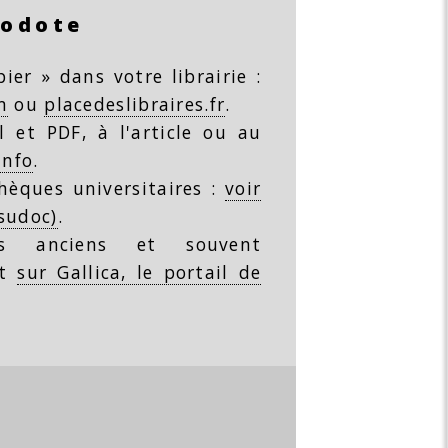
rodote
ier » dans votre librairie :
m
ou
placedeslibraires.fr
.
 et PDF, à l'article ou au
info
.
thèques universitaires :
voir
(sudoc)
.
s anciens et souvent
nt
sur Gallica, le portail de