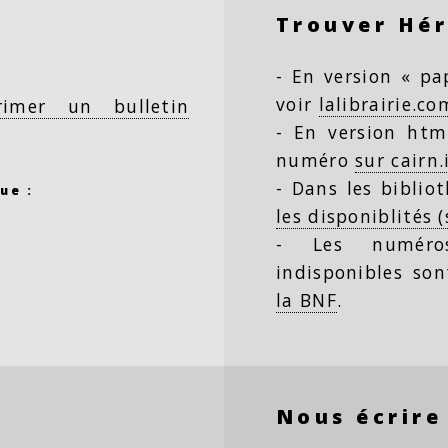
Trouver Hé
- En version « pap
voir
lalibrairie.co
rimer un bulletin
- En version html
numéro
sur cairn.
- Dans les biblio
ue :
les disponiblités 
- Les numéro
indisponibles so
la BNF
.
Nous écrire