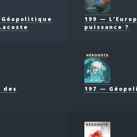
e Géopolitique
199 — L’Europ
Lacoste
puissance ?
e des
197 — Géopol