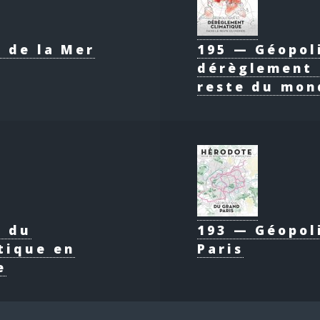
 de la Mer
195 — Géopol
dérèglement 
reste du mon
e du
193 — Géopol
tique en
Paris
e