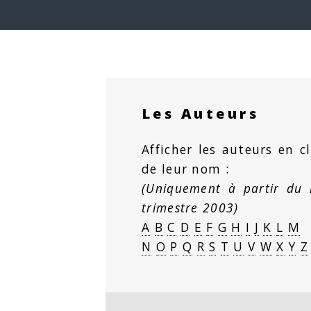
Les Auteurs
Afficher les auteurs en cl
de leur nom :
(Uniquement à partir du
trimestre 2003)
A
B
C
D
E
F
G
H
I
J
K
L
M
N
O
P
Q
R
S
T
U
V
W
X
Y
Z