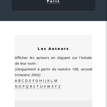
Paris
Les Auteurs
Afficher les auteurs en cliquant sur l'initiale
de leur nom :
(Uniquement à partir du numéro 109, second
trimestre 2003)
A
B
C
D
E
F
G
H
I
J
K
L
M
N
O
P
Q
R
S
T
U
V
W
X
Y
Z