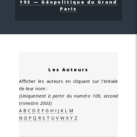
193 — Géopolitique du Grand
Paris
Les Auteurs
Afficher les auteurs en cliquant sur l'initiale
de leur nom :
(Uniquement à partir du numéro 109, second
trimestre 2003)
A
B
C
D
E
F
G
H
I
J
K
L
M
N
O
P
Q
R
S
T
U
V
W
X
Y
Z