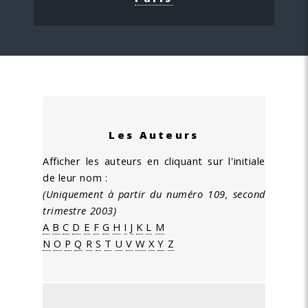
Les Auteurs
Afficher les auteurs en cliquant sur l'initiale
de leur nom :
(Uniquement à partir du numéro 109, second
trimestre 2003)
A
B
C
D
E
F
G
H
I
J
K
L
M
N
O
P
Q
R
S
T
U
V
W
X
Y
Z