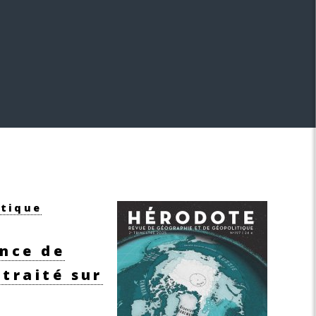
ctique
ance de
 traité sur