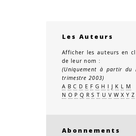
Les Auteurs
Afficher les auteurs en cl
de leur nom :
(Uniquement à partir du
trimestre 2003)
A
B
C
D
E
F
G
H
I
J
K
L
M
N
O
P
Q
R
S
T
U
V
W
X
Y
Z
Abonnements