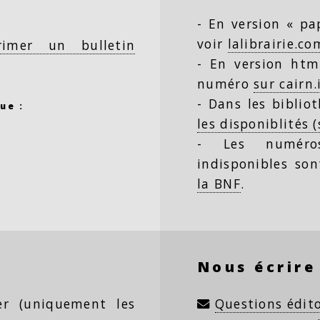
- En version « pap
voir
lalibrairie.co
rimer un bulletin
- En version html
numéro
sur cairn.
- Dans les biblio
ue :
les disponiblités 
- Les numéro
indisponibles so
la BNF
.
Nous écrire
ter (uniquement les
Questions édito