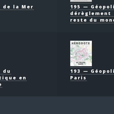
 de la Mer
195 — Géopol
dérèglement 
reste du mon
e du
193 — Géopol
tique en
Paris
e