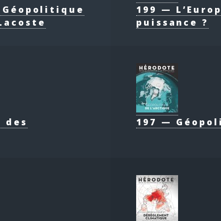
e Géopolitique
199 — L’Europ
Lacoste
puissance ?
e des
197 — Géopol