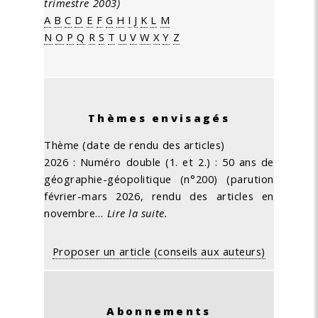
trimestre 2003)
A
B
C
D
E
F
G
H
I
J
K
L
M
N
O
P
Q
R
S
T
U
V
W
X
Y
Z
Thèmes envisagés
Thème (date de rendu des articles)
2026 : Numéro double (1. et 2.) : 50 ans de
géographie-géopolitique (n°200) (parution
février-mars 2026, rendu des articles en
novembre…
Lire la suite.
Proposer un article (conseils aux auteurs)
Abonnements