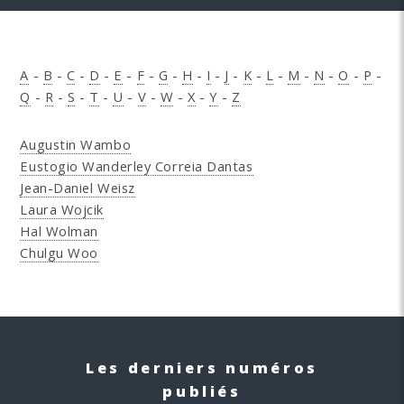
A
-
B
-
C
-
D
-
E
-
F
-
G
-
H
-
I
-
J
-
K
-
L
-
M
-
N
-
O
-
P
-
Q
-
R
-
S
-
T
-
U
-
V
-
W
-
X
-
Y
-
Z
Augustin Wambo
Eustogio Wanderley Correia Dantas
Jean-Daniel Weisz
Laura Wojcik
Hal Wolman
Chulgu Woo
Les derniers numéros
publiés