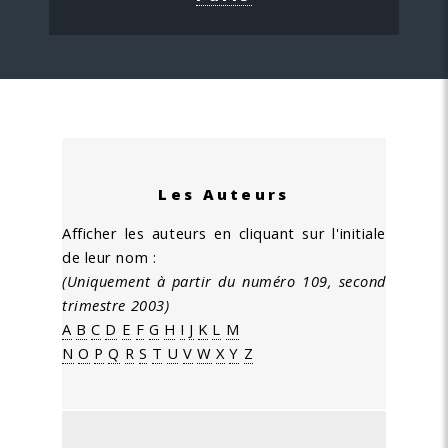
Les Auteurs
Afficher les auteurs en cliquant sur l'initiale
de leur nom :
(Uniquement à partir du numéro 109, second
trimestre 2003)
A
B
C
D
E
F
G
H
I
J
K
L
M
N
O
P
Q
R
S
T
U
V
W
X
Y
Z