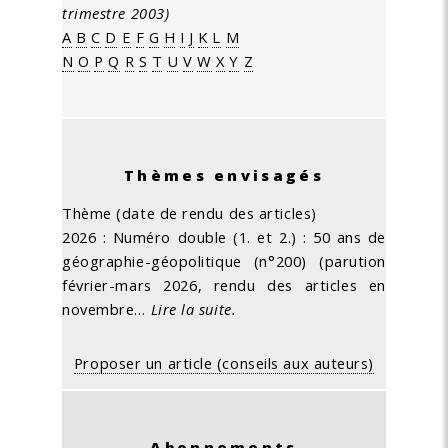
trimestre 2003)
A
B
C
D
E
F
G
H
I
J
K
L
M
N
O
P
Q
R
S
T
U
V
W
X
Y
Z
Thèmes envisagés
Thème (date de rendu des articles)
2026 : Numéro double (1. et 2.) : 50 ans de
géographie-géopolitique (n°200) (parution
février-mars 2026, rendu des articles en
novembre…
Lire la suite.
Proposer un article (conseils aux auteurs)
Abonnements