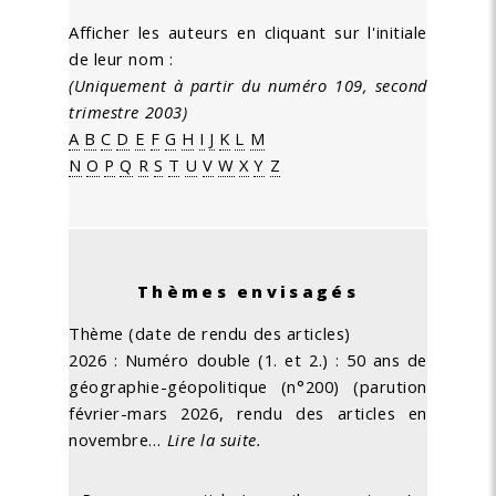
Afficher les auteurs en cliquant sur l'initiale
de leur nom :
(Uniquement à partir du numéro 109, second
trimestre 2003)
A
B
C
D
E
F
G
H
I
J
K
L
M
N
O
P
Q
R
S
T
U
V
W
X
Y
Z
Thèmes envisagés
Thème (date de rendu des articles)
2026 : Numéro double (1. et 2.) : 50 ans de
géographie-géopolitique (n°200) (parution
février-mars 2026, rendu des articles en
novembre…
Lire la suite.