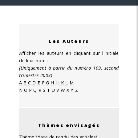
Les Auteurs
Afficher les auteurs en cliquant sur l'initiale
de leur nom :
(Uniquement à partir du numéro 109, second
trimestre 2003)
A
B
C
D
E
F
G
H
I
J
K
L
M
N
O
P
Q
R
S
T
U
V
W
X
Y
Z
Thèmes envisagés
Thème (date de rendu des articles)