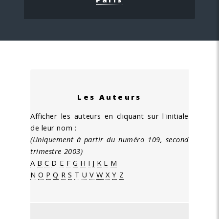
Les Auteurs
Afficher les auteurs en cliquant sur l'initiale
de leur nom :
(Uniquement à partir du numéro 109, second
trimestre 2003)
A
B
C
D
E
F
G
H
I
J
K
L
M
N
O
P
Q
R
S
T
U
V
W
X
Y
Z