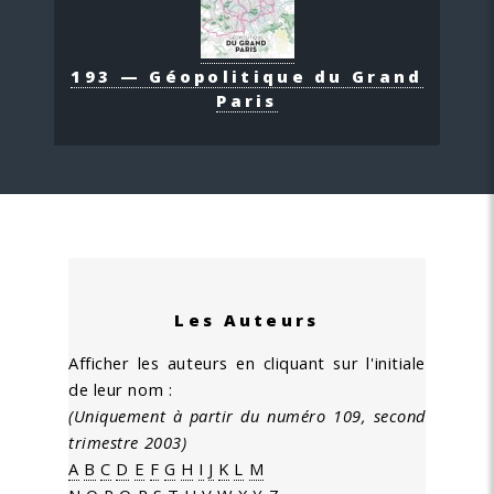
193 — Géopolitique du Grand
Paris
Les Auteurs
Afficher les auteurs en cliquant sur l'initiale
de leur nom :
(Uniquement à partir du numéro 109, second
trimestre 2003)
A
B
C
D
E
F
G
H
I
J
K
L
M