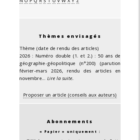
N
O
P
Q
R
S
T
U
V
W
X
Y
Z
Thèmes envisagés
Thème (date de rendu des articles)
2026 : Numéro double (1. et 2.) : 50 ans de
géographie-géopolitique (n°200) (parution
février-mars 2026, rendu des articles en
novembre…
Lire la suite.
Proposer un article (conseils aux auteurs)
Abonnements
« Papier » uniquement :