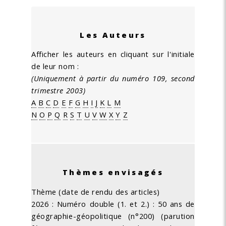
Les Auteurs
Afficher les auteurs en cliquant sur l'initiale
de leur nom :
(Uniquement à partir du numéro 109, second
trimestre 2003)
A
B
C
D
E
F
G
H
I
J
K
L
M
N
O
P
Q
R
S
T
U
V
W
X
Y
Z
Thèmes envisagés
Thème (date de rendu des articles)
2026 : Numéro double (1. et 2.) : 50 ans de
géographie-géopolitique (n°200) (parution