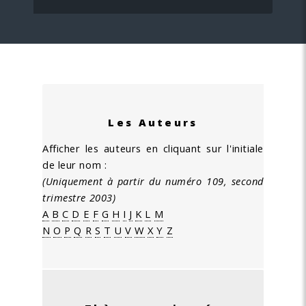
Les Auteurs
Afficher les auteurs en cliquant sur l'initiale
de leur nom :
(Uniquement à partir du numéro 109, second
trimestre 2003)
A
B
C
D
E
F
G
H
I
J
K
L
M
N
O
P
Q
R
S
T
U
V
W
X
Y
Z