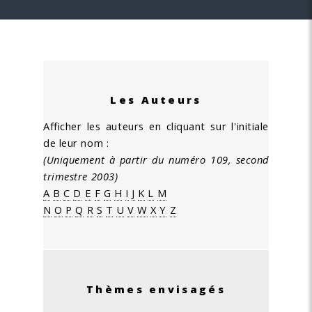
Les Auteurs
Afficher les auteurs en cliquant sur l'initiale
de leur nom :
(Uniquement à partir du numéro 109, second
trimestre 2003)
A
B
C
D
E
F
G
H
I
J
K
L
M
N
O
P
Q
R
S
T
U
V
W
X
Y
Z
Thèmes envisagés