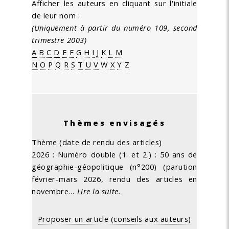
Afficher les auteurs en cliquant sur l'initiale
de leur nom :
(Uniquement à partir du numéro 109, second
trimestre 2003)
A
B
C
D
E
F
G
H
I
J
K
L
M
N
O
P
Q
R
S
T
U
V
W
X
Y
Z
Thèmes envisagés
Thème (date de rendu des articles)
2026 : Numéro double (1. et 2.) : 50 ans de
géographie-géopolitique (n°200) (parution
février-mars 2026, rendu des articles en
novembre…
Lire la suite.
Proposer un article (conseils aux auteurs)