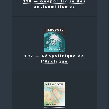
198 — Géopolitique des
antisémitismes
197 — Géopolitique de
l’Arctique