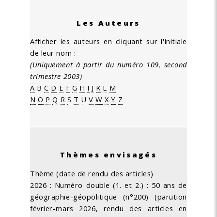
Les Auteurs
Afficher les auteurs en cliquant sur l'initiale
de leur nom :
(Uniquement à partir du numéro 109, second
trimestre 2003)
A
B
C
D
E
F
G
H
I
J
K
L
M
N
O
P
Q
R
S
T
U
V
W
X
Y
Z
Thèmes envisagés
Thème (date de rendu des articles)
2026 : Numéro double (1. et 2.) : 50 ans de
géographie-géopolitique (n°200) (parution
février-mars 2026, rendu des articles en