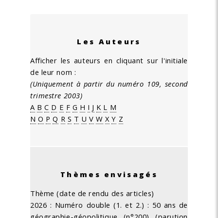
Les Auteurs
Afficher les auteurs en cliquant sur l'initiale
de leur nom :
(Uniquement à partir du numéro 109, second
trimestre 2003)
A
B
C
D
E
F
G
H
I
J
K
L
M
N
O
P
Q
R
S
T
U
V
W
X
Y
Z
Thèmes envisagés
Thème (date de rendu des articles)
2026 : Numéro double (1. et 2.) : 50 ans de
géographie-géopolitique (n°200) (parution