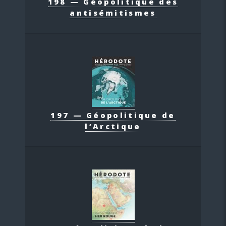
198 — Géopolitique des
antisémitismes
197 — Géopolitique de
l’Arctique