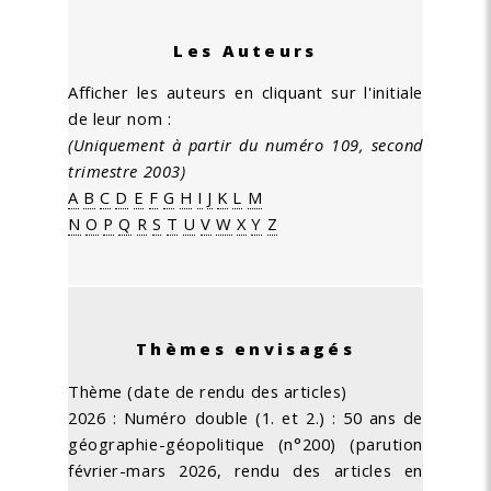
Les Auteurs
Afficher les auteurs en cliquant sur l'initiale
de leur nom :
(Uniquement à partir du numéro 109, second
trimestre 2003)
A
B
C
D
E
F
G
H
I
J
K
L
M
N
O
P
Q
R
S
T
U
V
W
X
Y
Z
Thèmes envisagés
Thème (date de rendu des articles)
2026 : Numéro double (1. et 2.) : 50 ans de
géographie-géopolitique (n°200) (parution
février-mars 2026, rendu des articles en