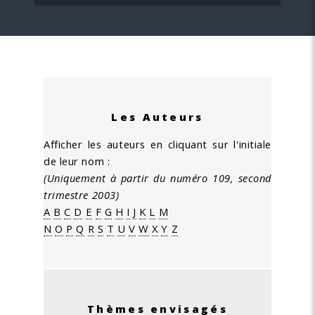
Les Auteurs
Afficher les auteurs en cliquant sur l'initiale
de leur nom :
(Uniquement à partir du numéro 109, second
trimestre 2003)
A
B
C
D
E
F
G
H
I
J
K
L
M
N
O
P
Q
R
S
T
U
V
W
X
Y
Z
Thèmes envisagés