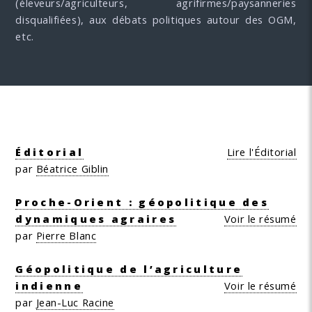
(éleveurs/agriculteurs, agrifirmes/paysanneries
disqualifiées), aux débats politiques autour des OGM,
etc.
Éditorial
Lire l'Éditorial
par
Béatrice Giblin
Proche-Orient : géopolitique des
dynamiques agraires
Voir le résumé
par
Pierre Blanc
Géopolitique de l’agriculture
indienne
Voir le résumé
par
Jean-Luc Racine