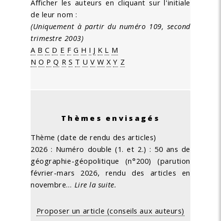
Afficher les auteurs en cliquant sur l'initiale
de leur nom :
(Uniquement à partir du numéro 109, second
trimestre 2003)
A
B
C
D
E
F
G
H
I
J
K
L
M
N
O
P
Q
R
S
T
U
V
W
X
Y
Z
Thèmes envisagés
Thème (date de rendu des articles)
2026 : Numéro double (1. et 2.) : 50 ans de
géographie-géopolitique (n°200) (parution
février-mars 2026, rendu des articles en
novembre…
Lire la suite.
Proposer un article (conseils aux auteurs)