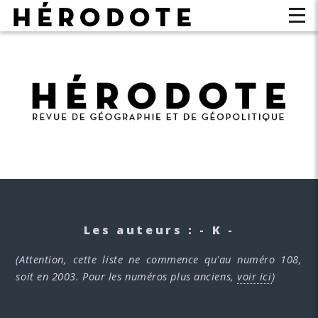
Les auteurs : - K -
(Attention, cette liste ne commence qu'au numéro 108,
soit en 2003. Pour les numéros plus anciens,
voir ici
)