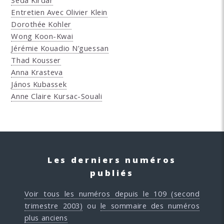
Entretien Avec Olivier Klein
Dorothée Kohler
Wong Koon-Kwai
Jérémie Kouadio N’guessan
Thad Kousser
Anna Krasteva
János Kubassek
Anne Claire Kursac-Souali
Les derniers numéros
publiés
Voir tous les numéros depuis le 109 (second
trimestre 2003)
ou
le sommaire des numéros
plus anciens