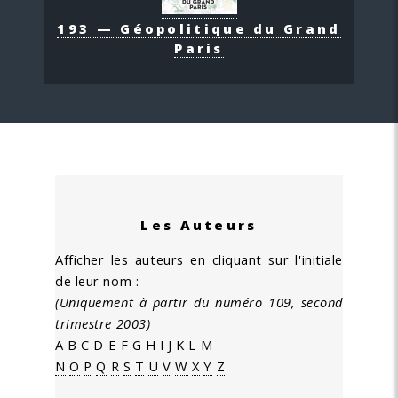
193 — Géopolitique du Grand
Paris
Les Auteurs
Afficher les auteurs en cliquant sur l'initiale
de leur nom :
(Uniquement à partir du numéro 109, second
trimestre 2003)
A
B
C
D
E
F
G
H
I
J
K
L
M
N
O
P
Q
R
S
T
U
V
W
X
Y
Z