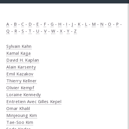
A
-
B
-
C
-
D
-
E
-
F
-
G
-
H
-
I
-
J
-
K
-
L
-
M
-
N
-
O
-
P
-
Q
-
R
-
S
-
T
-
U
-
V
-
W
-
X
-
Y
-
Z
Sylvain Kahn
Kamal Kajja
David H. Kaplan
Alain Karsenty
Emil Kazakov
Thierry Kellner
Olivier Kempf
Loraine Kennedy
Entretien Avec Gilles Kepel
Omar Khalil
Minjeoung Kim
Tae-Soo Kim
Seda Kirdar