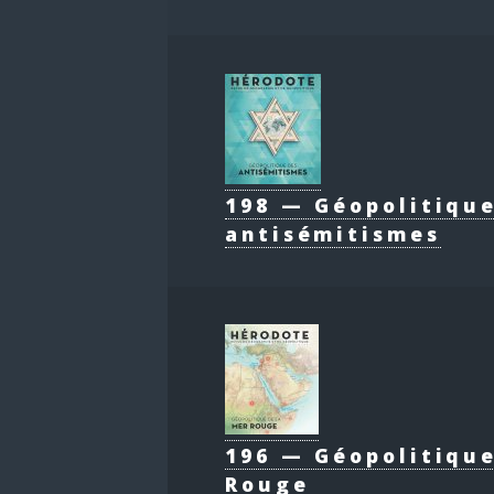
198 — Géopolitiqu
antisémitismes
196 — Géopolitique
Rouge