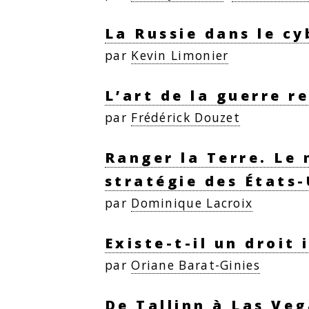
La Russie dans le c
par
Kevin Limonier
L’art de la guerre r
par
Frédérick Douzet
Ranger la Terre. Le
stratégie des États
par
Dominique Lacroix
Existe-t-il un droit
par
Oriane Barat-Ginies
De Tallinn à Las Veg