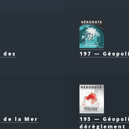
e des
197 — Géopol
 de la Mer
195 — Géopol
dérèglement 