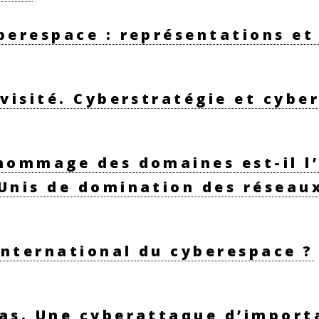
yberespace : représentations et
evisité. Cyberstratégie et cyb
 nommage des domaines est-il l
-Unis de domination des réseau
 international du cyberespace ?
as. Une cyberattaque d’importa