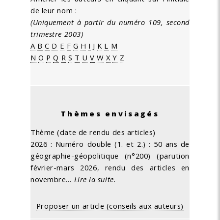
de leur nom :
(Uniquement à partir du numéro 109, second
trimestre 2003)
A
B
C
D
E
F
G
H
I
J
K
L
M
N
O
P
Q
R
S
T
U
V
W
X
Y
Z
Thèmes envisagés
Thème (date de rendu des articles)
2026 : Numéro double (1. et 2.) : 50 ans de
géographie-géopolitique (n°200) (parution
février-mars 2026, rendu des articles en
novembre…
Lire la suite.
Proposer un article (conseils aux auteurs)