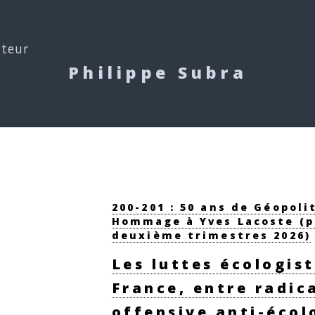
uteur
Philippe Subra
200-201 : 50 ans de Géopoli
Hommage à Yves Lacoste (p
deuxième trimestres 2026)
Les luttes écologis
France, entre radic
offensive anti-écol