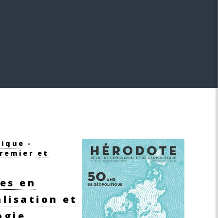
tique -
remier et
tes en
alisation et
ogie