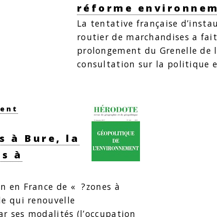
réforme environne
La tentative française d’insta
routier de marchandises a fait
prolongement du Grenelle de 
consultation sur la politiqu
ment
 à Bure, la
es à
on en France de « ?zones à
le qui renouvelle
r ses modalités (l’occupation