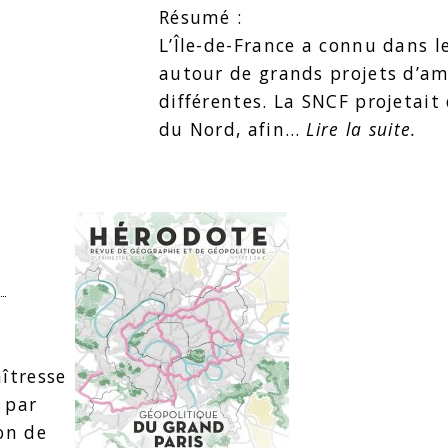
Résumé :
L’Île-de-France a connu dans l
autour de grands projets d’am
différentes. La SNCF projetai
du Nord, afin…
Lire la suite.
u
aîtresse
 par
on de