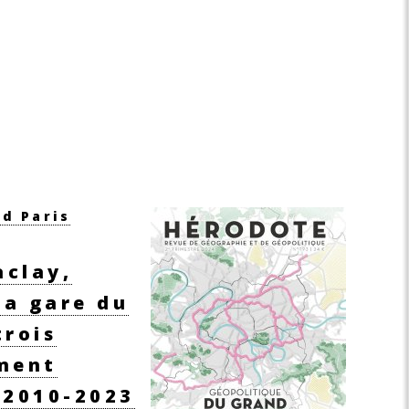
d Paris
aclay,
a gare du
trois
ment
 2010-2023